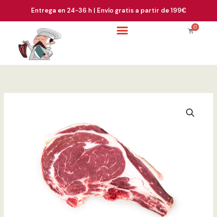
Ir
contenido
Entrega en 24-36 h | Envío gratis a partir de 199€
al
contenido
0
Carrito