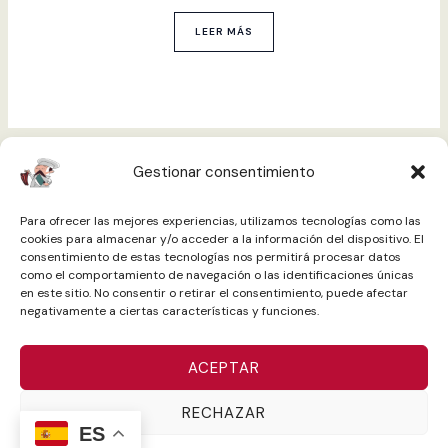
LEER MÁS
Gestionar consentimiento
Términos y condiciones
Política de cookies
Para ofrecer las mejores experiencias, utilizamos tecnologías como las
cookies para almacenar y/o acceder a la información del dispositivo. El
consentimiento de estas tecnologías nos permitirá procesar datos
Política de Privacidad
Aviso Legal
como el comportamiento de navegación o las identificaciones únicas
en este sitio. No consentir o retirar el consentimiento, puede afectar
negativamente a ciertas características y funciones.
ACEPTAR
RECHAZAR
Programa Kit Digital cofinanciado por los fondos Next Generation
ES
(EU) del mecanismo de recuperación y resiliencia.