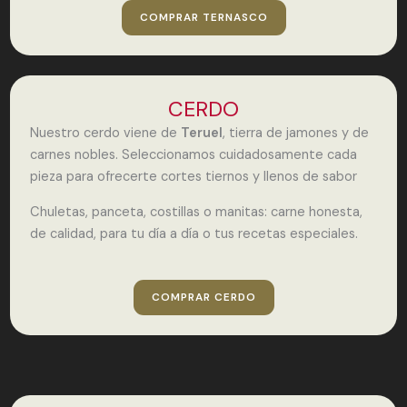
COMPRAR TERNASCO
CERDO
Nuestro cerdo viene de
Teruel
, tierra de jamones y de
carnes nobles. Seleccionamos cuidadosamente cada
pieza para ofrecerte cortes tiernos y llenos de sabor
Chuletas, panceta, costillas o manitas: carne honesta,
de calidad, para tu día a día o tus recetas especiales.
COMPRAR CERDO