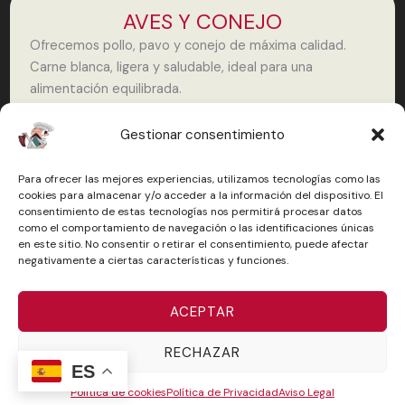
AVES Y CONEJO
Ofrecemos pollo, pavo y conejo de máxima calidad.
Carne blanca, ligera y saludable, ideal para una
alimentación equilibrada.
Perfectas para cocinar al horno, en guisos o a la plancha.
Gestionar consentimiento
Productos frescos, limpios y listos para preparar como
más te guste.
Para ofrecer las mejores experiencias, utilizamos tecnologías como las
cookies para almacenar y/o acceder a la información del dispositivo. El
COMPRAR AVES Y CONEJO
consentimiento de estas tecnologías nos permitirá procesar datos
como el comportamiento de navegación o las identificaciones únicas
en este sitio. No consentir o retirar el consentimiento, puede afectar
negativamente a ciertas características y funciones.
ELABORADOS
ACEPTAR
Nuestros elaborados artesanos son un emblema:
curados como la longaniza, secallona o el chorizo;
RECHAZAR
frescos como hamburguesas, butifarras o salchichas; y
ES
empanados listos para cocinar. Todos con carne
Política de cookies
Política de Privacidad
Aviso Legal