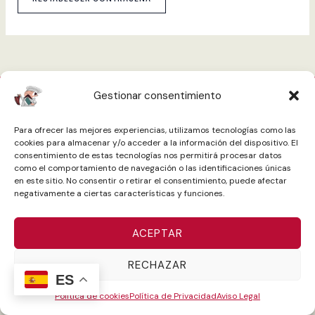
Gestionar consentimiento
Términos y condiciones
Política de cookies
Para ofrecer las mejores experiencias, utilizamos tecnologías como las
Política de Privacidad
Aviso Legal
cookies para almacenar y/o acceder a la información del dispositivo. El
consentimiento de estas tecnologías nos permitirá procesar datos
como el comportamiento de navegación o las identificaciones únicas
en este sitio. No consentir o retirar el consentimiento, puede afectar
negativamente a ciertas características y funciones.
ACEPTAR
Programa Kit Digital cofinanciado por los fondos Next Generation
(EU) del mecanismo de recuperación y resiliencia.
RECHAZAR
ES
Política de cookies
Política de Privacidad
Aviso Legal